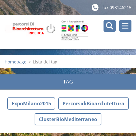
fax 093146215
Homepage
>
Lista dei tag
TAG
ExpoMilano2015
PercorsidiBioarchitettura
ClusterBioMediterraneo