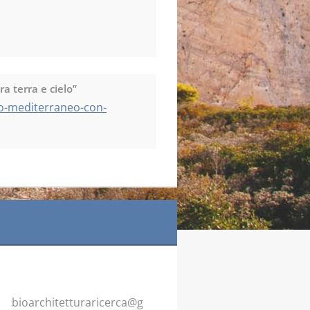
a terra e cielo”
bio-mediterraneo-con-
bioarchi
tetturar
icerca@g