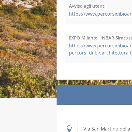
Avviso agli utenti
https://www.percorsidibioarc
EXPO Milano: l’INBAR Siracusa 
https://www.percorsidibioar
percorsi-di-bioarchitettura-t
Via San Martino della